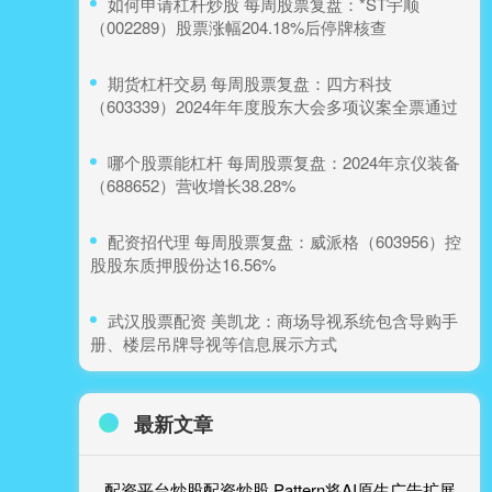
​如何申请杠杆炒股 每周股票复盘：*ST宇顺
（002289）股票涨幅204.18%后停牌核查
​期货杠杆交易 每周股票复盘：四方科技
（603339）2024年年度股东大会多项议案全票通过
​哪个股票能杠杆 每周股票复盘：2024年京仪装备
（688652）营收增长38.28%
​配资招代理 每周股票复盘：威派格（603956）控
股股东质押股份达16.56%
​武汉股票配资 美凯龙：商场导视系统包含导购手
册、楼层吊牌导视等信息展示方式
最新文章
配资平台炒股配资炒股 Pattern将AI原生广告扩展