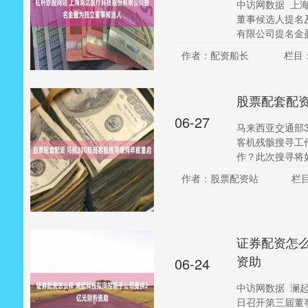
中访网数据 上
董事候选人提名
有限公司提名金盈
作者：配资船长
栏目
股票配套配资
06-27
马来西亚交通部
客机残骸搜寻工
作？此次搜寻将如何
作者：股票配资站
栏目
证券配资怎么
资助
06-24
中访网数据 澜起科
日召开第三届董