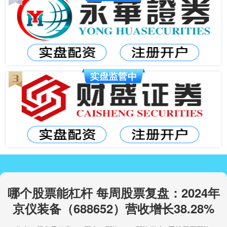
哪个股票能杠杆 每周股票复盘：2024年
京仪装备（688652）营收增长38.28%