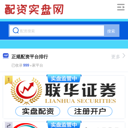
搜索
正规配资平台排行
更多
已收录
999
+家平台