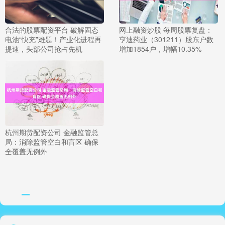
合法的股票配资平台 破解固态
网上融资炒股 每周股票复盘：
电池“快充”难题！产业化进程再
亨迪药业（301211）股东户数
提速，头部公司抢占先机
增加1854户，增幅10.35%
杭州期货配资公司 金融监管总
局：消除监管空白和盲区 确保
全覆盖无例外