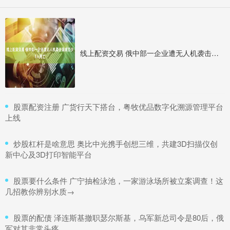
线上配资交易 俄中部一企业遭无人机袭击造成至少3人死亡
​股票配资注册 广货行天下搭台，粤牧优品数字化溯源管理平台
上线
​炒股杠杆是啥意思 奥比中光携手创想三维，共建3D扫描仪创
新中心及3D打印智能平台
​股票要什么条件 广宁抽检泳池，一家游泳场所被立案调查！这
几招教你辨别水质→
​股票的配债 泽连斯基撤职瑟尔斯基，乌军新总司令是80后，俄
军对其非常头疼